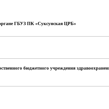
м органе ГБУЗ ПК «Суксунская ЦРБ»
арственного бюджетного учреждения здравоохране