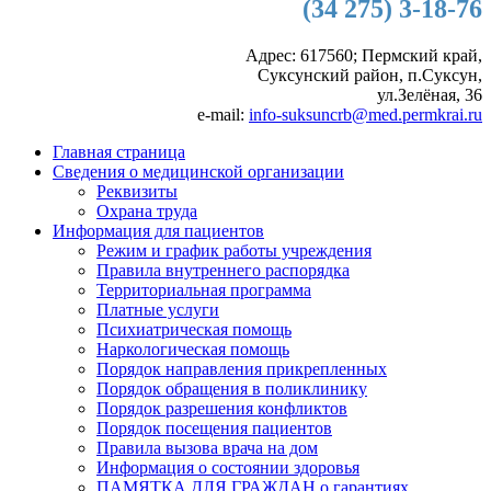
(34 275) 3-18-76
Адрес: 617560; Пермский край,
Суксунский район, п.Суксун,
ул.Зелёная, 36
e-mail:
info-suksuncrb@med.permkrai.ru
Главная страница
Сведения о медицинской организации
Реквизиты
Охрана труда
Информация для пациентов
Режим и график работы учреждения
Правила внутреннего распорядка
Территориальная программа
Платные услуги
Психиатрическая помощь
Наркологическая помощь
Порядок направления прикрепленных
Порядок обращения в поликлинику
Порядок разрешения конфликтов
Порядок посещения пациентов
Правила вызова врача на дом
Информация о состоянии здоровья
ПАМЯТКА ДЛЯ ГРАЖДАН о гарантиях