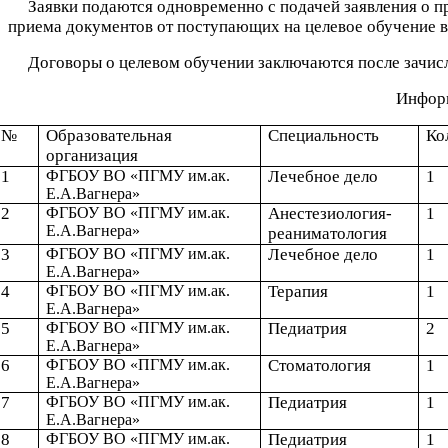
Заявки подаются одновременно с подачей заявления о пр
приема документов от поступающих на целевое обучение в 
Договоры о целевом обучении заключаются после зачисле
Информ
№
Образовательная
Специальность
Ко
организация
1
ФГБОУ ВО «ПГМУ им.ак.
Лечебное дело
1
Е.А.Вагнера»
2
ФГБОУ ВО «ПГМУ им.ак.
Анестезиология-
1
Е.А.Вагнера»
реаниматология
3
ФГБОУ ВО «ПГМУ им.ак.
Лечебное дело
1
Е.А.Вагнера»
4
ФГБОУ ВО «ПГМУ им.ак.
Терапия
1
Е.А.Вагнера»
5
ФГБОУ ВО «ПГМУ им.ак.
Педиатрия
2
Е.А.Вагнера»
6
ФГБОУ ВО «ПГМУ им.ак.
Стоматология
1
Е.А.Вагнера»
7
ФГБОУ ВО «ПГМУ им.ак.
Педиатрия
1
Е.А.Вагнера»
8
ФГБОУ ВО «ПГМУ им.ак.
Педиатрия
1