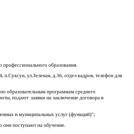
о профессионального образования.
, п
.
Суксун
, ул.
Зеленая
, д.
36
, отдел кадров, т
елефон для
и по образовательным программам среднего
оты, подают заявки на заключение договора в
венных и муниципальных услуг (функций)";
ю они поступают на обучение.