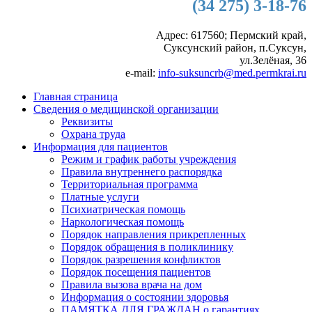
(34 275) 3-18-76
Адрес: 617560; Пермский край,
Суксунский район, п.Суксун,
ул.Зелёная, 36
e-mail:
info-suksuncrb@med.permkrai.ru
Главная страница
Сведения о медицинской организации
Реквизиты
Охрана труда
Информация для пациентов
Режим и график работы учреждения
Правила внутреннего распорядка
Территориальная программа
Платные услуги
Психиатрическая помощь
Наркологическая помощь
Порядок направления прикрепленных
Порядок обращения в поликлинику
Порядок разрешения конфликтов
Порядок посещения пациентов
Правила вызова врача на дом
Информация о состоянии здоровья
ПАМЯТКА ДЛЯ ГРАЖДАН о гарантиях