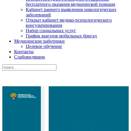
бесплатного оказания медицинской помощи
Кабинет раннего выявления онкологических
заболеваний
Открыт кабинет медико-психологического
консультирования
Набор социальных услуг
График выездов мобильных бригад
Медицинские работники
Целевое обучение
Контакты
Слабовидящим